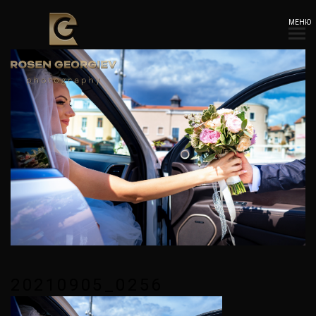
МЕНЮ
20210905_0256