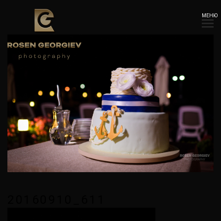
МЕНЮ
20160910_611