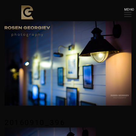
МЕНЮ
20160910_396