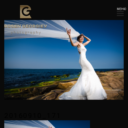
МЕНЮ
20160910_171