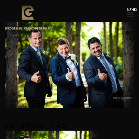
МЕНЮ
20160910_145