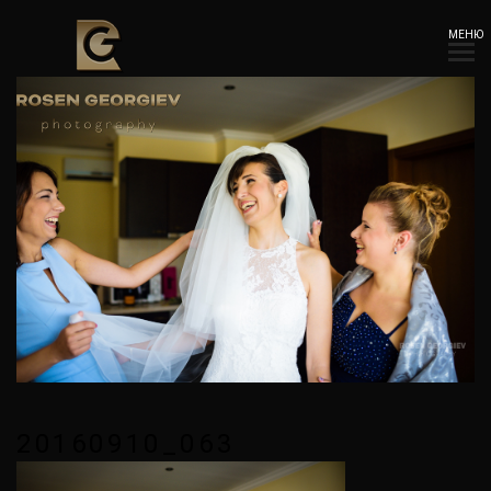
МЕНЮ
20160910_063