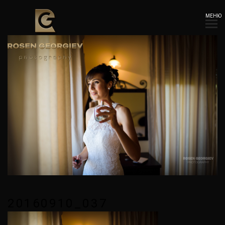
МЕНЮ
20160910_037