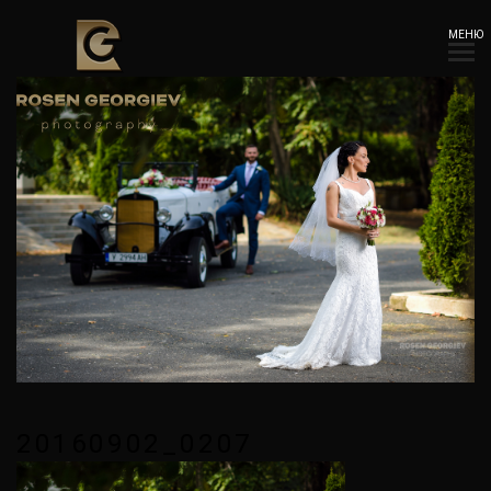
МЕНЮ
20160902_0207