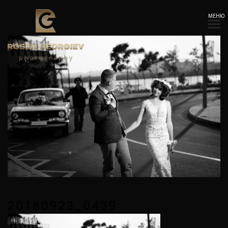
МЕНЮ
20180923_0439