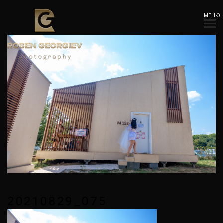
МЕНЮ
20210829_075