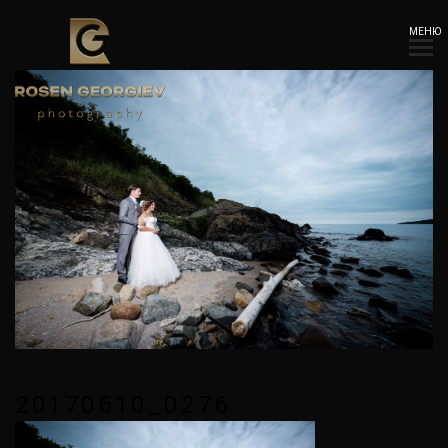
МЕНЮ
20170610_0276