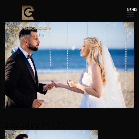
МЕНЮ
202308271777