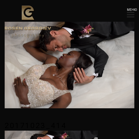
МЕНЮ
20171023_414