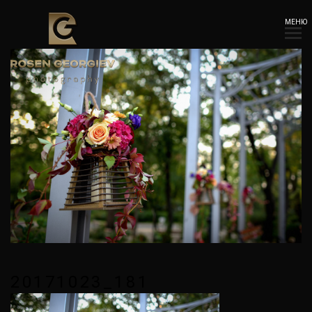
МЕНЮ
20171023_181