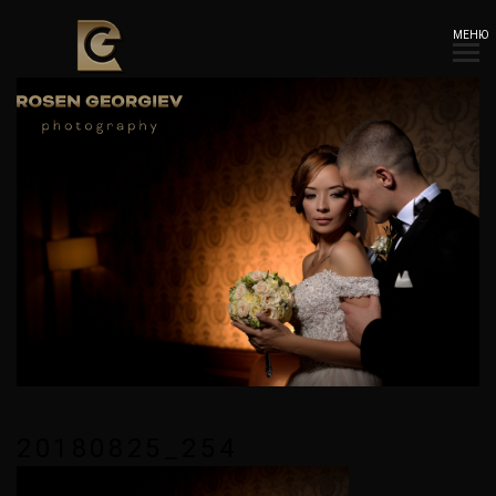
МЕНЮ
20180825_254