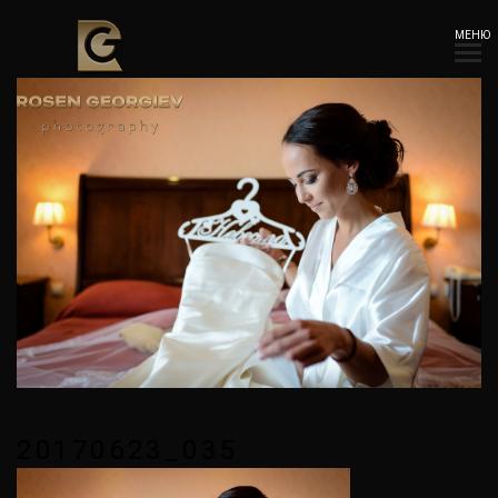
МЕНЮ
20170623_035