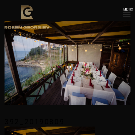
МЕНЮ
392_20190809