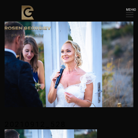
МЕНЮ
20210912_528