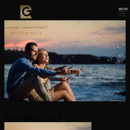
МЕНЮ
20160831_165