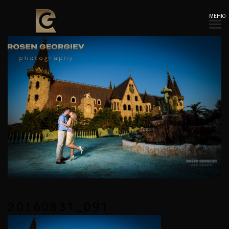
МЕНЮ
20160831_091