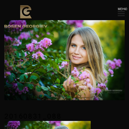
МЕНЮ
20160831_088