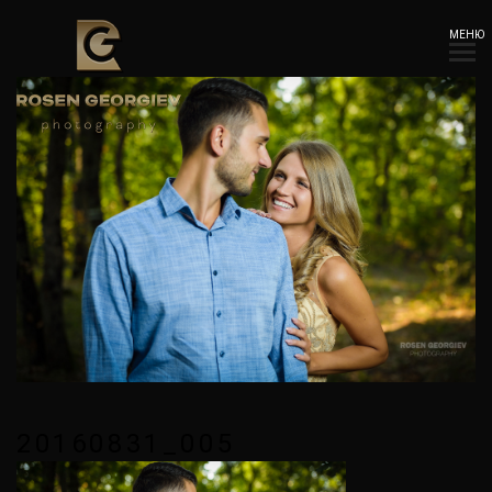
МЕНЮ
20160831_005